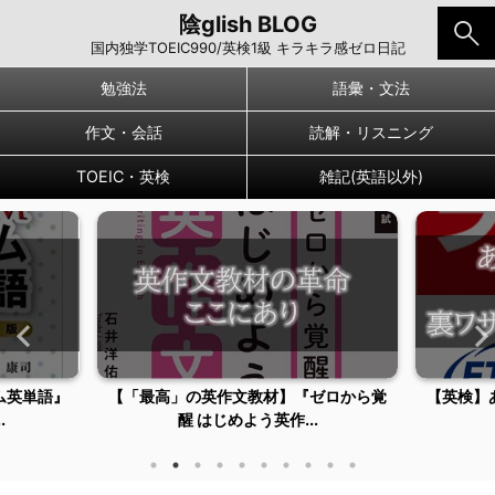
陰glish BLOG
国内独学TOEIC990/英検1級 キラキラ感ゼロ日記
勉強法
語彙・文法
作文・会話
読解・リスニング
TOEIC・英検
雑記(英語以外)
ム英単語』
【「最高」の英作文教材】『ゼロから覚
【英検】
.
醒 はじめよう英作...