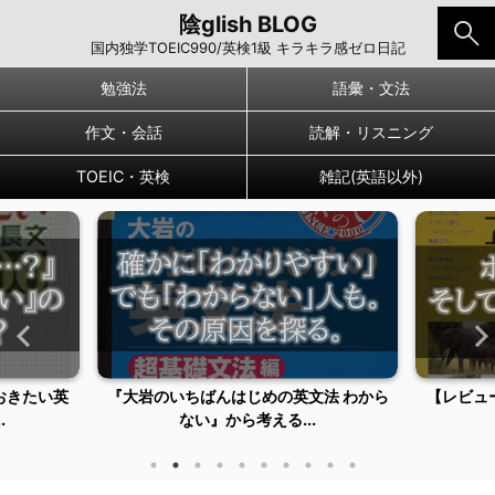
陰glish BLOG
国内独学TOEIC990/英検1級 キラキラ感ゼロ日記
勉強法
語彙・文法
作文・会話
読解・リスニング
TOEIC・英検
雑記(英語以外)
文法 わから
【レビュー】『ポレポレ英文読解プロセ
基本四
.
ス50』使い方[俺...