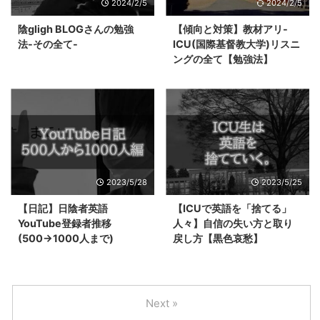
2024/2/5
2024/2/5
陰gligh BLOGさんの勉強
【傾向と対策】教材アリ-
法-その全て-
ICU(国際基督教大学)リスニ
ングの全て【勉強法】
2023/5/28
2023/5/25
【日記】日陰者英語
【ICUで英語を「捨てる」
YouTube登録者推移
人々】自信の失い方と取り
(500→1000人まで)
戻し方【黒色哀愁】
Next »