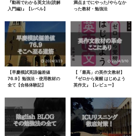
『動画でわかる英文法(読解
満点までにやった/やらなか
入門編)』【レベル】
った教材・勉強法
2024/3/23
2024/3/10
【早慶模試英語偏差値
【「最高」の英作文教材】
76.9】勉強法・使用教材の
『ゼロから覚醒 はじめよう
全て【合格体験記】
英作文』【レビュー】