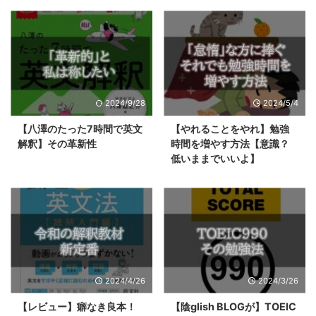
2024/9/28
2024/5/4
【八澤のたった7時間で英文
【やれることをやれ】勉強
解釈】その革新性
時間を増やす方法【意識？
低いままでいいよ】
2024/4/26
2024/3/26
【レビュー】癖なき良本！
【陰glish BLOGが】TOEIC