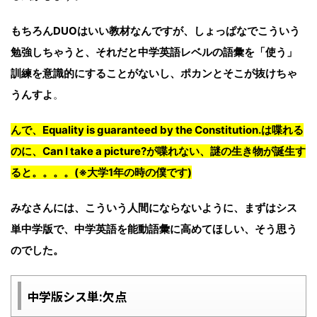
もちろんDUOはいい教材なんですが、しょっぱなでこういう
勉強しちゃうと、それだと中学英語レベルの語彙を「使う」
訓練を意識的にすることがないし、ポカンとそこが抜けちゃ
うんすよ
。
んで、Equality is guaranteed by the Constitution.は喋れる
のに、Can I take a picture?が喋れない、謎の生き物が誕生す
ると。。。。(※大学1年の時の僕です)
みなさんには、こういう人間にならないように、まずはシス
単中学版で、中学英語を能動語彙に高めてほしい、そう思う
のでした。
中学版シス単:欠点