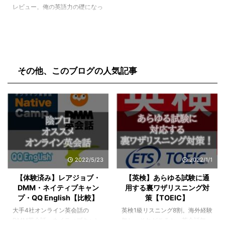
レビュー。俺の英語力の礎になっ
た本だから。
その他、このブログの人気記事
2022/5/23
2022/1/1
【体験済み】レアジョブ・
【英検】あらゆる試験に通
DMM・ネイティブキャン
用する裏ワザリスニング対
プ・QQ English【比較】
策【TOEIC】
大手4社オンライン英会話の
英検1級リスニング8割。海外経験
DMM英会話・ネイティブキャン
無し。それどころか、英会話無