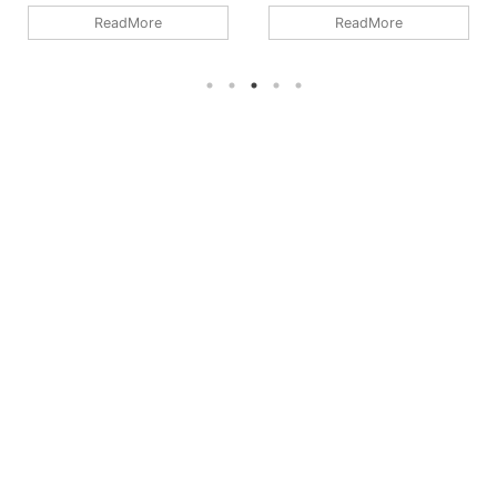
プ・レアジョブ・QQ Englishを比
し。そんな陰キャが「英検だろう
ReadMore
ReadMore
較し、独学英検1級海外経験無し
がTOEICだろうが通用するリスニ
ブロガーの私が、あなたへのオス
ング学習法」を教えます。
スメを提示します！