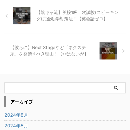
【陰キャ流】英検1級二次試験(スピーキン
グ)完全独学対策法！【英会話ゼロ】
【彼らに】Next Stageなど「ネクステ
系」を発禁すべき理由！【罪はないが】
アーカイブ
2024年8月
2024年5月