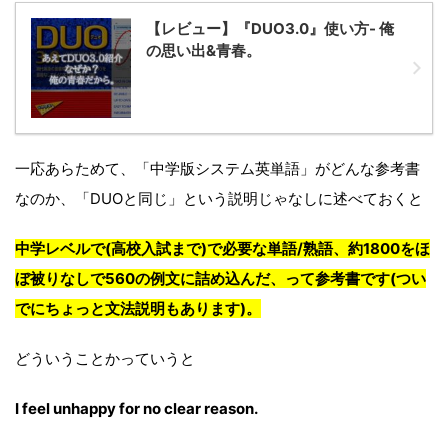
【レビュー】『DUO3.0』使い方- 俺
の思い出&青春。
一応あらためて、「中学版システム英単語」がどんな参考書
なのか、「DUOと同じ」という説明じゃなしに述べておくと
中学レベルで(高校入試まで)で必要な単語/熟語、約1800をほ
ぼ被りなしで560の例文に詰め込んだ、って参考書です(つい
でにちょっと文法説明もあります)。
どういうことかっていうと
I feel unhappy for no clear reason.