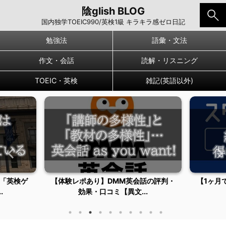
陰glish BLOG
国内独学TOEIC990/英検1級 キラキラ感ゼロ日記
勉強法
語彙・文法
作文・会話
読解・リスニング
TOEIC・英検
雑記(英語以外)
「英検ゲ
【体験レポあり】DMM英会話の評判・
【1ヶ月
.
効果・口コミ【異文...