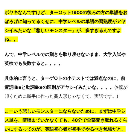
ボヤキなんですけど、ター○ット1900の後ろの方の単語をお
ぼろげに知ってるくせに、中学レベルの単語の習熟度がアヤ
シイみたいな「悲しいモンスター」が、多すぎるんですよ
ね。。
んで、中学レベルでの躓きを取り戻せないまま、大学入試や
英検でも失敗すると。。。。
具体的に言うと、ターゲ○トの小テストでは満点なのに、前
置詞likeと動詞likeの区別がアヤシイみたいな。。。。
(※僕が
叩くために勝手に作った藁人形じゃなくて、実話です。)
こーいう悲しいモンスターにならないために、まずは中学シ
ス単を、暗唱までいかなくても、40分で全部聞き取れるくら
いにするってのが、英語初心者が初手でやるべき勉強だと、