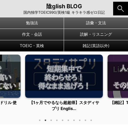
陰glish BLOG
国内独学TOEIC990/英検1級 キラキラ感ゼロ日記
勉強法
語彙・文法
作文・会話
読解・リスニング
TOEIC・英検
雑記(英語以外)
ドリル 使
【1ヶ月でやるなら超超得】スタディサ
【雑記】
プリ Englis...