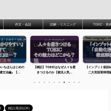
作文・会話
読解・リスニング
TOEIC・英
EICはなぜ人々を惹
【インプット仮説&自動化理論】
独学1級陰キャ流,
か【就活人気...
二大言語習得理論を説明&...
語力1からの最
類
雑記(英語以外)