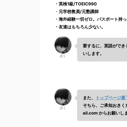
・英検1級/TOEIC990
・
元学校教員/元塾講師
・海外経験一切ゼロ。パスポート持っ
・友達はもちろん少ない。
要するに、英語ができ
いします。
ぼく
また、
トップページ最
そちら、ご承知おきく
ぼく
ail.com
からお願いし