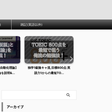
検
雑記(英語以外)
目標800点:英
【読め】仲本の「壁」を突破する
【体験レポあり】DM
短TO...
英文法完全速習講義 【悲...
評判・効果・口コミ【
アーカイブ