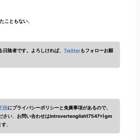
たこともない
。
る日陰者です。よろしければ、
Twitter
もフォローお願
下段
にプライバシーポリシーと免責事項があるので、
ださい
。
お問い合わせは
introvertenglish1754ｱｯﾄgm
ます
。