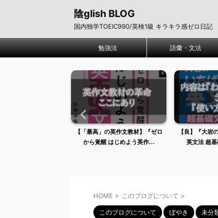
陰glish BLOG
国内独学TOEIC990/英検1級 キラキラ感ゼロ日記
勉強法
語彙・文法
」の英作文教材】『ゼロ
【良】『大岩のいちばんはじめの
【雑記】TO
醒 はじめよう英作...
英文法 超基礎文法編』【...
きつけるの
HOME
>
このブログについて
>
このブログについて
ぼやき
未分