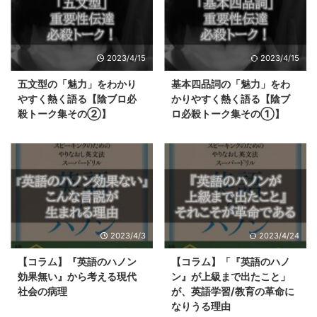
2023/4/15
2023/4/15
五文型の「魅力」をわかり
基本四品詞の「魅力」をわ
やすく熱く語る【陰ブロ必
かりやすく熱く語る【陰ブ
殺トーク集その②】
ロ必殺トーク集その①】
2023/4/3
2023/4/24
【コラム】『英語のハノン
【コラム】「『英語のハノ
効果無い』から考える現代
ン』が上級まで出たこと」
社会の病理
が、英語学習/教育の革命に
なりうる理由