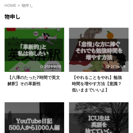
HOME
>
物申し
物申し
2024/9/28
2024/5/4
【八澤のたった7時間で英文
【やれることをやれ】勉強
解釈】その革新性
時間を増やす方法【意識？
低いままでいいよ】