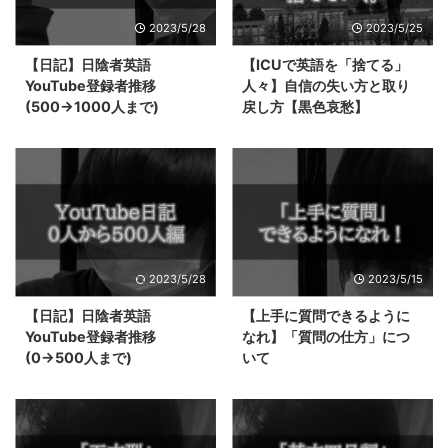
2023/5/28
2023/5/25
【日記】日陰者英語
【ICUで英語を「捨てる」
YouTube登録者推移
人々】自信の失い方と取り
(500→1000人まで)
戻し方【黒色哀愁】
2023/5/28
2023/5/15
【日記】日陰者英語
【上手に質問できるように
YouTube登録者推移
なれ】「質問の仕方」につ
(0→500人まで)
いて