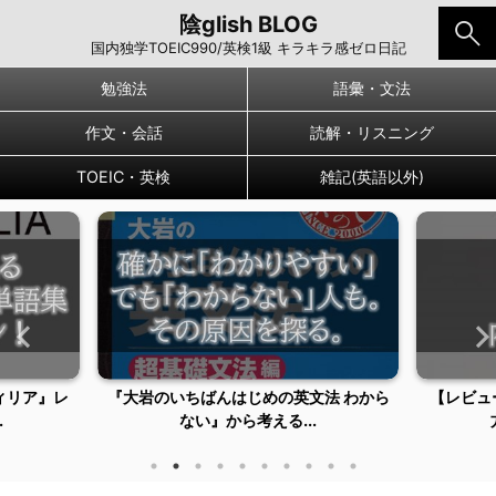
陰glish BLOG
国内独学TOEIC990/英検1級 キラキラ感ゼロ日記
勉強法
語彙・文法
作文・会話
読解・リスニング
TOEIC・英検
雑記(英語以外)
ィリア』レ
『大岩のいちばんはじめの英文法 わから
【レビュ
.
ない』から考える...